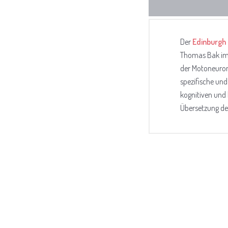
Der
Edinburgh 
Thomas Bak im 
der Motoneuron
spezifische un
kognitiven und 
Übersetzung des