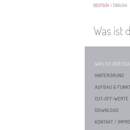
DEUTSCH
| ENGLISH
Was ist 
WAS IST DER EC
HINTERGRUND
AUFBAU & FUNK
CUT-OFF-WERTE
DOWNLOAD
KONTAKT / IMPR