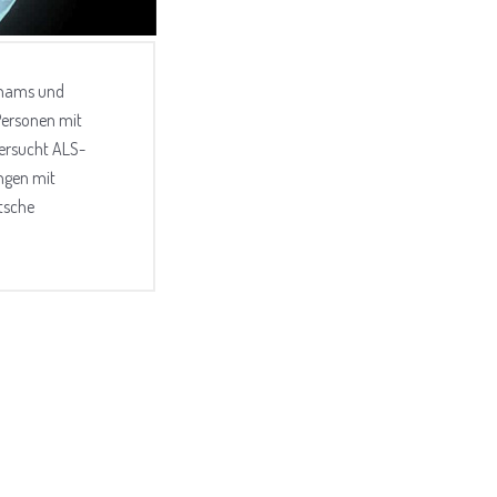
hams und
Personen mit
ersucht ALS-
ngen mit
tsche